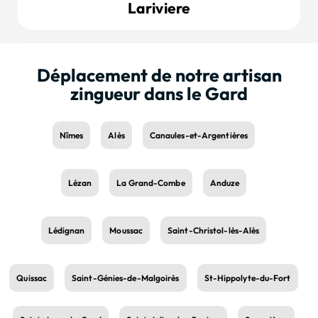
Lariviere
Déplacement de notre artisan
zingueur dans le Gard
Nîmes
Alès
Canaules-et-Argentières
Lézan
La Grand-Combe
Anduze
Lédignan
Moussac
Saint-Christol-lès-Alès
Quissac
Saint-Génies-de-Malgoirès
St-Hippolyte-du-Fort