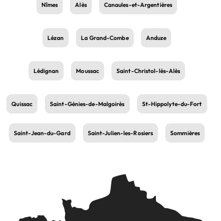
Nîmes
Alès
Canaules-et-Argentières
Lézan
La Grand-Combe
Anduze
Lédignan
Moussac
Saint-Christol-lès-Alès
Quissac
Saint-Génies-de-Malgoirès
St-Hippolyte-du-Fort
Saint-Jean-du-Gard
Saint-Julien-les-Rosiers
Sommières